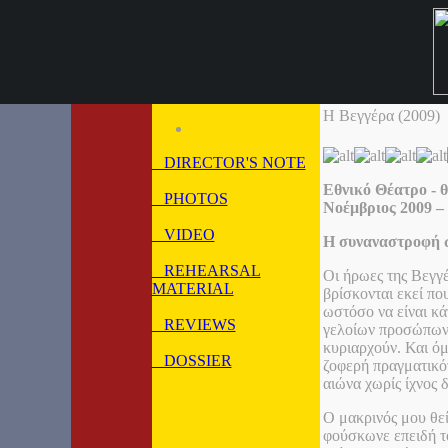
Η Βεγγέρα (2009)
DIRECTOR'S NOTE
Εθνικό Θέατρο - 
PHOTOS
Νοέμβριος 2009 –
VIDEO
Η συναναστροφή 
REHEARSAL
Οι ήρωες της Βεγγέ
MATERIAL
βρίσκονται εκεί πο
ωστόσο να είναι κά
REVIEWS
γελοίων προσώπων, 
κυριαρχούν. Και ό
DOSSIER
ζοφερή πραγματικό
αιώνα χωρίς ίχνος 
Ο μακρινός μου θεί
φούσκωνε επειδή το