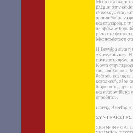
Μέσα στο σώμα του
βλέμμα στην κακία 
ηθικολογώντας. Εσ
προσπαθούμε να φτ
και επιχειρούμε τη
περιβάλλον θορυβώ
μέσα στα ψεύτικα 
Μια παράσταση στι
Η Βεγγέρα είναι η 
«Κανιγκούντα». Η 
συναναστροφών, μα
Κοντά στην περιοχ
τους υπόλοιπους. 
θεάτρου και της ε
κατασκευή, πέρα απ
διάρκεια της προετ
και ανασυντίθεται 
απροόπτου.
Γιάννης Λεοντάρης
ΣΥΝΤΕΛΕΣΤΕΣ
ΣΚΗΝΟΘΕΣΙΑ: 
ΣΚΗΝΙΚΑ-ΚΟΣΤΟ