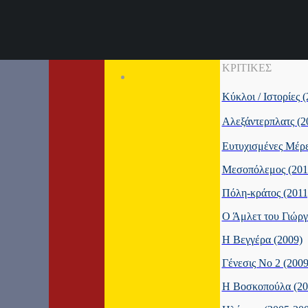
ΚΡΙΤΙΚΕΣ
Κύκλοι / Ιστορίες 
Αλεξάντερπλατς (2
Ευτυχισμένες Μέρε
Μεσοπόλεμος (201
Πόλη-κράτος (2011
Ο Άμλετ του Γιώργ
Η Βεγγέρα (2009)
Γένεσις Νο 2 (2009
Η Βοσκοπούλα (20