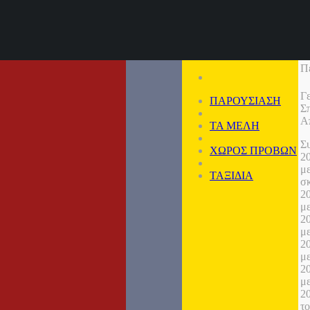
Π
Γ
ΠΑΡΟΥΣΙΑΣΗ
Σ
Α
ΤΑ ΜΕΛΗ
Σ
ΧΩΡΟΣ ΠΡΟΒΩΝ
2
μ
ΤΑΞΙΔΙΑ
σ
2
μ
2
μ
2
μ
2
μ
2
τ