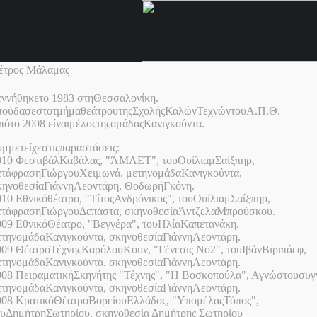
έτρος Μάλαμας
εννήθηκετο 1983 στηΘεσσαλονίκη.
πούδασεστοτμήμαθεάτρουτηςΣχολήςΚαλώνΤεχνώντουΑ.Π.Θ.
πότο 2008 είναιμέλοςτηςομάδαςΚανιγκούντα.
υμμετείχεστιςπαραστάσεις:
010 ΦεστιβάλΚαβάλας, "ΆΜΛΕΤ", τουΟυίλιαμΣαίξπηρ,
ετάφρασηΓιώργουΧειμωνά, μετηνομάδαΚανιγκούντα,
κηνοθεσίαΓιάννηΛεοντάρη, ΘοδωρήΓκόνη.
010 Εθνικόθέατρο, "ΤίτοςΑνδρόνικος", τουΟυίλιαμΣαίξπηρ,
ετάφρασηΓιώργουΔεπάστα, σκηνοθεσίαΆντζελαΜπρούσκου.
009 ΕθνικόΘέατρο, "Βεγγέρα", τουΗλίαΚαπετανάκη,
ετηνομάδαΚανιγκούντα, σκηνοθεσίαΓιάννηΛεοντάρη.
009 ΘέατροΤέχνηςΚαρόλουΚουν, "Γένεσις Νο2", τουΙβάνΒιριπάεφ,
ετηνομάδαΚανιγκούντα, σκηνοθεσίαΓιάννηΛεοντάρη.
008 ΠειραματικήΣκηνήτης "Τέχνης", "Η Βοσκοπούλα", Αγνώστουσυγ
ετηνομάδαΚανιγκούντα, σκηνοθεσίαΓιάννηΛεοντάρη.
008 ΚρατικόΘέατροΒορείουΕλλάδος, "ΥπομέλαςΤόπος",
ουΔημήτρηΣωτηρίου, σκηνοθεσία Δημήτρης Σωτηρίου