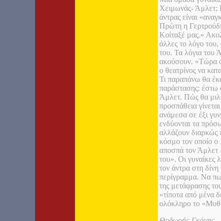
Χειμωνάς- Άμλετ; Ε
άντρας είναι «αναγ
Πρώτη η Γερτρούδη 
Κοίταξέ μας.» Ακολ
άλλες το λόγο του, 
του. Τα λόγια του 
ακούσουν. «Τώρα οι
ο θεατρίνος να κατα
Τι παραπάνω θα έκα
παράστασης: έστω ότ
Άμλετ. Πώς θα μιλ
προσπάθεια γίνεται
ανάμεσα σε έξι γυν
ενδύονται τα πρόσω
αλλάζουν διαρκώς 
κόσμο τον οποίο ο
αποσπά τον Άμλετ «
του». Οι γυναίκες 
τον άντρα στη δίνη
περίγραμμα. Να πω
της μετάφρασης το
«τίποτα από μένα δε
ολόκληρο το «Μυθι
Θοδωρής Γκόνης – 