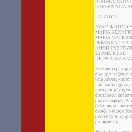
ΒΟΗΘΟΣ ΣΚΗΝΟ
ΕΠΕΞΕΡΓΑΣΙΑ Β
ΠΑΙΖΟΥΝ:
ΛΥΔΙΑ ΦΩΤΟΠΟ
ΜΑΡΙΑ ΚΕΧΑΓΙ
ΜΑΡΙΑ ΜΑΓΚΑ
ΡΕΒΕΚΚΑ ΤΣΙΛΙ
ΑΝΘΗ ΕΥΣΤΡΑΤ
ΣΥΡΜΩ ΚΕΚΕ
ΠΕΤΡΟΣ ΜΑΛΑ
Κεντρικό ερώτημα σ
δίλημμα να ζεις ή 
να μιλήσεις «αυτόν
που «καμιά χρήση τ
«αναγκασμένος να ζ
δύστροπος, εκδικητ
μας ενδιαφέρει. Δε
σεξπιρικού πρωτότ
άνοιξε ο ίδιος ο Χ
μέσα από τους «ρυ
μεταφραστή.
Μία ομάδα γυναικών