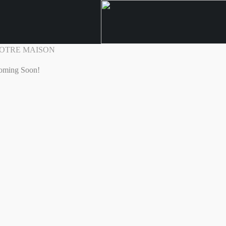
OTRE MAISON
oming Soon!