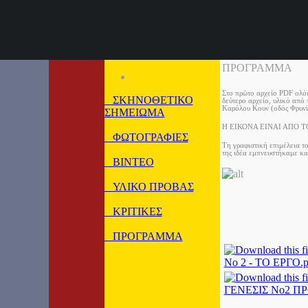
ΠΡΟΓΡΑΜΜΑ
Στο πρώτο αρχείο PDF ολόκ
ΣΚΗΝΟΘΕΤΙΚΟ
δεύτερο αρχείο, υλικό από
Καρόλου Κουν (οδός Φρυνί
ΣΗΜΕΙΩΜΑ
Η ΕΙΚΟΝΑ ΕΙΝΑΙ ΑΠΟ 
ΦΩΤΟΓΡΑΦΙΕΣ
Τη γραφιστική επιμέλεια τ
της ιδέα εμπνευστήκαμε και
ΒΙΝΤΕΟ
ΥΛΙΚΟ ΠΡΟΒΑΣ
ΚΡΙΤΙΚΕΣ
ΠΡΟΓΡΑΜΜΑ
Νο 2 - ΤΟ ΕΡΓΟ.p
ΓΕΝΕΣΙΣ Νο2 Π