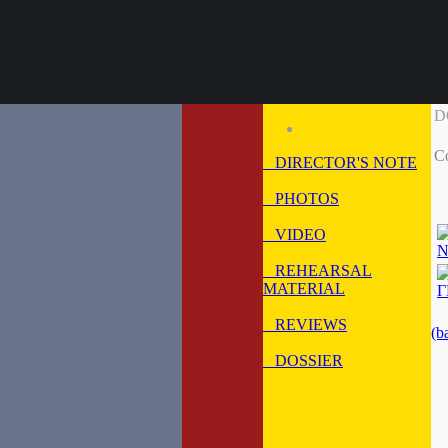
D
C
DIRECTOR'S NOTE
PHOTOS
VIDEO
Ν
REHEARSAL
MATERIAL
Γ
REVIEWS
(b
DOSSIER